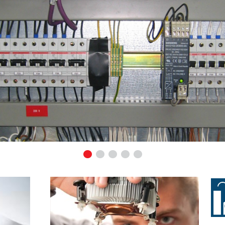
1
2
3
4
5