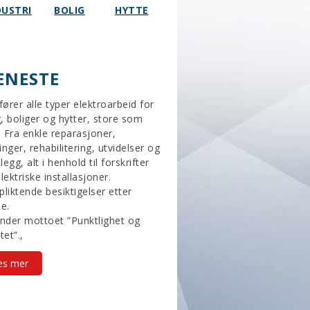
DUSTRI
BOLIG
HYTTE
ENESTE
tfører alle typer elektroarbeid for
, boliger og hytter, store som
 Fra enkle reparasjoner,
inger, rehabilitering, utvidelser og
egg, alt i henhold til forskrifter
lektriske installasjoner.
pliktende besiktigelser etter
le.
under mottoet ”Punktlighet og
tet”.,
es mer