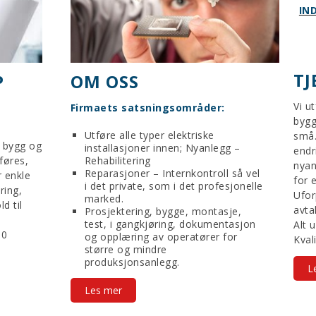
IN
TJ
P
OM OSS
Vi u
Firmaets satsningsområder:
bygg
Utføre alle typer elektriske
små.
r bygg og
installasjoner innen; Nyanlegg –
endr
tføres,
Rehabilitering
nyanl
Reparasjoner – Internkontroll så vel
 enkle
for e
i det private, som i det profesjonelle
ring,
Ufor
marked.
d til
avta
Prosjektering, bygge, montasje,
test, i gangkjøring, dokumentasjon
Alt 
00
og opplæring av operatører for
Kvali
større og mindre
produksjonsanlegg.
L
Les mer