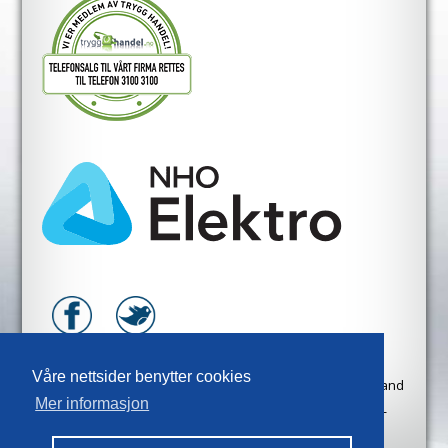
Våre nettsider benytter cookies
Copyright © 2020
JP-Elektro
All Rights Reserved. Hosted and
Mer informasjon
Developed by
Hosting-Group.
Powered by
exPub.Net
Personvernerklæring