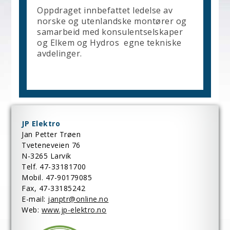
Oppdraget innbefattet ledelse av
norske og utenlandske montører og
samarbeid med konsulentselskaper
og Elkem og Hydros egne tekniske
avdelinger.
JP Elektro
Jan Petter Trøen
Tveteneveien 76
N-3265 Larvik
Telf. 47-33181700
Mobil. 47-90179085
Fax, 47-33185242
E-mail:
janptr@online.no
Web:
www.jp-elektro.no